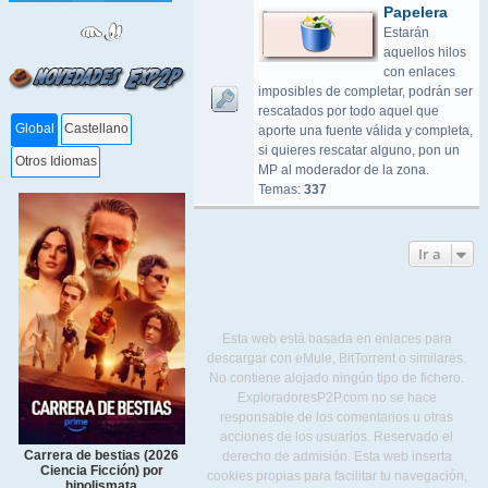
Papelera
Estarán
aquellos hilos
con enlaces
imposibles de completar, podrán ser
rescatados por todo aquel que
Global
Castellano
aporte una fuente válida y completa,
si quieres rescatar alguno, pon un
Otros Idiomas
MP al moderador de la zona.
Temas:
337
Ir a
Esta web está basada en enlaces para
descargar con eMule, BitTorrent o similares.
No contiene alojado ningún tipo de fichero.
ExploradoresP2P.com no se hace
responsable de los comentarios u otras
acciones de los usuarios. Reservado el
Carrera de bestias (2026
derecho de admisión. Esta web inserta
Ciencia Ficción) por
cookies propias para facilitar tu navegación,
hipolismata