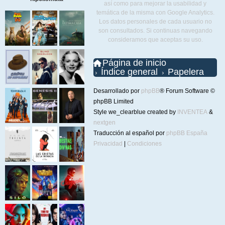
así como para mejorar la usabilidad y
temática de la misma con Google Analytics.
Los datos personales de cada usuario no
son consultados. Si continuas navegando
consideramos que aceptas su uso.
Página de inicio
Índice general
Papelera
Desarrollado por
phpBB
® Forum Software ©
phpBB Limited
Style we_clearblue created by
INVENTEA
&
nextgen
Traducción al español por
phpBB España
Privacidad
|
Condiciones