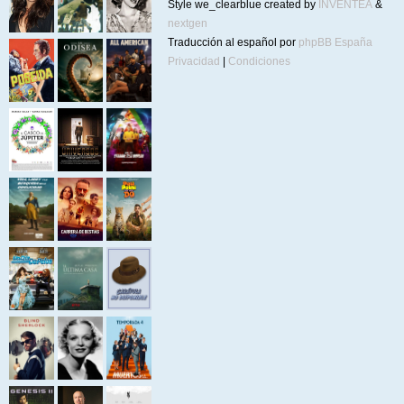
Style we_clearblue created by
INVENTEA
&
nextgen
Traducción al español por
phpBB España
Privacidad
|
Condiciones