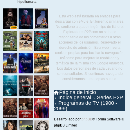
hipolismata
Esta web está basada en enlaces para
descargar con eMule, BitTorrent o similares.
No contiene alojado ningún tipo de fichero.
ExploradoresP2P.com no se hace
responsable de los comentarios u otras
acciones de los usuarios. Reservado el
derecho de admisión. Esta web inserta
cookies propias para facilitar tu navegación,
así como para mejorar la usabilidad y
temática de la misma con Google Analytics.
Los datos personales de cada usuario no
son consultados. Si continuas navegando
consideramos que aceptas su uso.
Página de inicio
Índice general
Series P2P
Programas de TV (1900 -
2099)
Desarrollado por
phpBB
® Forum Software ©
phpBB Limited