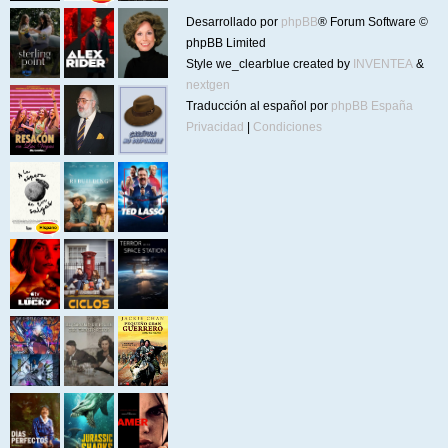
Desarrollado por
phpBB
® Forum Software ©
phpBB Limited
Style we_clearblue created by
INVENTEA
&
nextgen
Traducción al español por
phpBB España
Privacidad
|
Condiciones