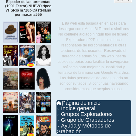
El poder de las tormentas
(1991 Terror) NUEVO ripeo
VHSRip m720p Castellano
por macana555
Esta web está basada en enlaces para
descargar con eMule, BitTorrent o similares.
No contiene alojado ningún tipo de fichero.
ExploradoresP2P.com no se hace
responsable de los comentarios u otras
acciones de los usuarios. Reservado el
derecho de admisión. Esta web inserta
cookies propias para facilitar tu navegación,
así como para mejorar la usabilidad y
temática de la misma con Google Analytics.
Los datos personales de cada usuario no
son consultados. Si continuas navegando
consideramos que aceptas su uso.
Página de inicio
Índice general
Grupos Exploradores
Grupo de Grabadores
Ayuda y Métodos de
Grabación