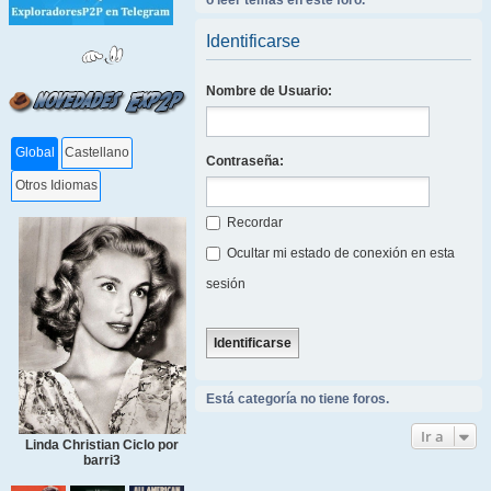
o leer temas en este foro.
Identificarse
Nombre de Usuario:
Global
Castellano
Contraseña:
Otros Idiomas
Recordar
Ocultar mi estado de conexión en esta
sesión
Está categoría no tiene foros.
Ir a
Linda Christian Ciclo por
barri3