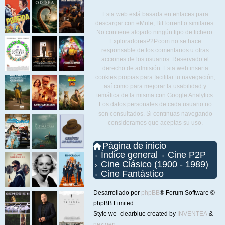
Esta web está basada en enlaces para
descargar con eMule, BitTorrent o similares.
No contiene alojado ningún tipo de fichero.
ExploradoresP2P.com no se hace
responsable de los comentarios u otras
acciones de los usuarios. Reservado el
derecho de admisión. Esta web inserta
cookies propias para facilitar tu navegación,
así como para mejorar la usabilidad y
temática de la misma con Google Analytics.
Los datos personales de cada usuario no
son consultados. Si continuas navegando
consideramos que aceptas su uso.
Página de inicio
Índice general
Cine P2P
Cine Clásico (1900 - 1989)
Cine Fantástico
Desarrollado por
phpBB
® Forum Software ©
phpBB Limited
Style we_clearblue created by
INVENTEA
&
nextgen