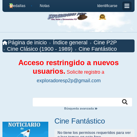
Medallas
Notas
Identificarse
Página de inicio
Índice general
Cine P2P
Cine Clásico (1900 - 1989)
Cine Fantástico
Acceso restringido a nuevos
usuarios.
Solicite registro a
exploradoresp2p@gmail.com
Búsqueda avanzada
Cine Fantástico
No tiene los permisos requeridos para ver