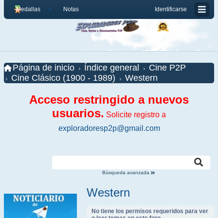
Medallas
Notas
Identificarse
Página de inicio
Índice general
Cine P2P
Cine Clásico (1900 - 1989)
Western
Acceso restringido a nuevos
usuarios.
Solicite registro a
exploradoresp2p@gmail.com
Búsqueda avanzada
Western
No tiene los permisos requeridos para ver