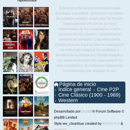
hipolismata
Esta web está basada en enlaces para
descargar con eMule, BitTorrent o similares.
No contiene alojado ningún tipo de fichero.
ExploradoresP2P.com no se hace
responsable de los comentarios u otras
acciones de los usuarios. Reservado el
derecho de admisión. Esta web inserta
cookies propias para facilitar tu navegación,
así como para mejorar la usabilidad y
temática de la misma con Google Analytics.
Los datos personales de cada usuario no
son consultados. Si continuas navegando
consideramos que aceptas su uso.
Página de inicio
Índice general
Cine P2P
Cine Clásico (1900 - 1989)
Western
Desarrollado por
phpBB
® Forum Software ©
phpBB Limited
Style we_clearblue created by
INVENTEA
&
nextgen