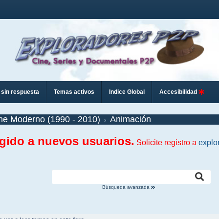
sin respuesta
Temas activos
Indice Global
Accesibilidad
ne Moderno (1990 - 2010)
Animación
ngido a nuevos usuarios.
Solicite registro a
explo
Búsqueda avanzada