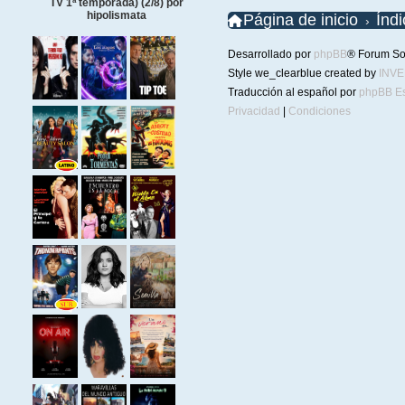
TV 1ª temporada) (2/8) por
hipolismata
Página de inicio
Índ
Desarrollado por
phpBB
® Forum So
Style we_clearblue created by
INV
Traducción al español por
phpBB E
Privacidad
|
Condiciones