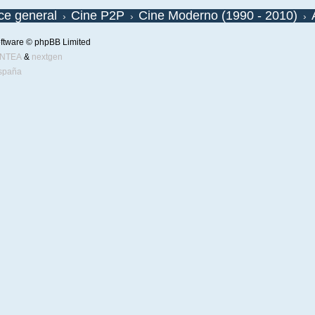
ice general
Cine P2P
Cine Moderno (1990 - 2010)
ftware © phpBB Limited
ENTEA
&
nextgen
spaña