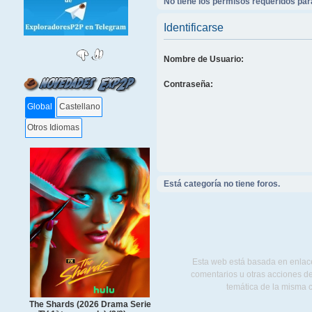
No tiene los permisos requeridos para
Identificarse
Nombre de Usuario:
Contraseña:
Global
Castellano
Otros Idiomas
Está categoría no tiene foros.
Esta web está basada en enlace
comentarios u otras acciones de
temática de la misma 
The Shards (2026 Drama Serie