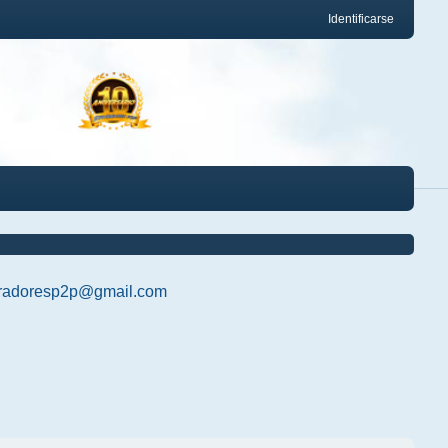
Identificarse
radoresp2p@gmail.com