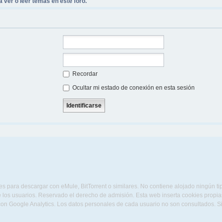
 ver o leer temas en este foro.
Recordar
Ocultar mi estado de conexión en esta sesión
s para descargar con eMule, BitTorrent o similares. No contiene alojado ningún t
 los usuarios. Reservado el derecho de admisión. Esta web inserta cookies propias 
con Google Analytics. Los datos personales de cada usuario no son consultados. 