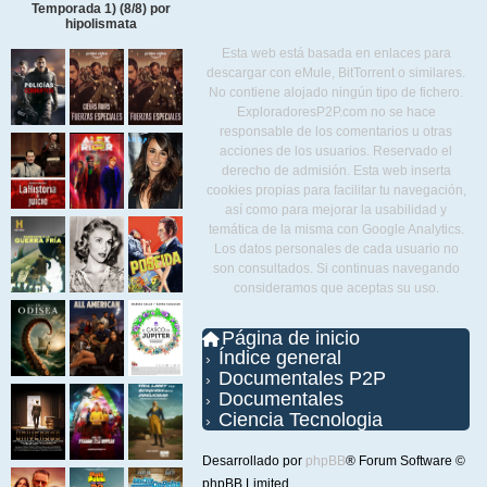
Temporada 1) (8/8) por
hipolismata
Esta web está basada en enlaces para
descargar con eMule, BitTorrent o similares.
No contiene alojado ningún tipo de fichero.
ExploradoresP2P.com no se hace
responsable de los comentarios u otras
acciones de los usuarios. Reservado el
derecho de admisión. Esta web inserta
cookies propias para facilitar tu navegación,
así como para mejorar la usabilidad y
temática de la misma con Google Analytics.
Los datos personales de cada usuario no
son consultados. Si continuas navegando
consideramos que aceptas su uso.
Página de inicio
Índice general
Documentales P2P
Documentales
Ciencia Tecnologia
Desarrollado por
phpBB
® Forum Software ©
phpBB Limited