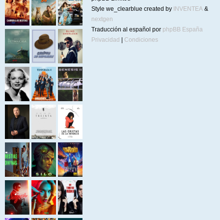
Style we_clearblue created by
INVENTEA
&
nextgen
Traducción al español por
phpBB España
Privacidad
|
Condiciones