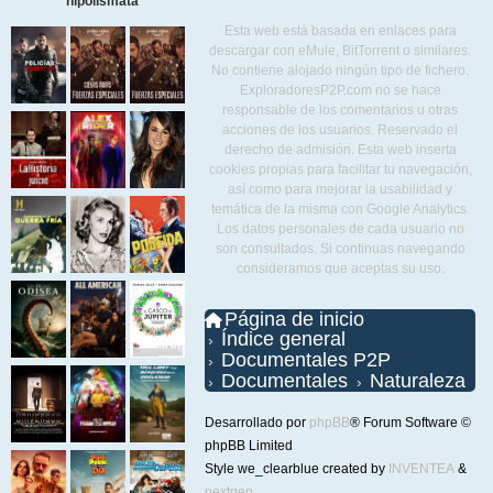
hipolismata
Esta web está basada en enlaces para
descargar con eMule, BitTorrent o similares.
No contiene alojado ningún tipo de fichero.
ExploradoresP2P.com no se hace
responsable de los comentarios u otras
acciones de los usuarios. Reservado el
derecho de admisión. Esta web inserta
cookies propias para facilitar tu navegación,
así como para mejorar la usabilidad y
temática de la misma con Google Analytics.
Los datos personales de cada usuario no
son consultados. Si continuas navegando
consideramos que aceptas su uso.
Página de inicio
Índice general
Documentales P2P
Documentales
Naturaleza
Desarrollado por
phpBB
® Forum Software ©
phpBB Limited
Style we_clearblue created by
INVENTEA
&
nextgen