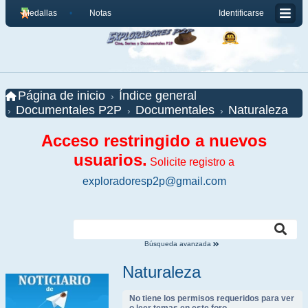
Medallas
Notas
Identificarse
Página de inicio
Índice general
Documentales P2P
Documentales
Naturaleza
Acceso restringido a nuevos
usuarios.
Solicite registro a
exploradoresp2p@gmail.com
Búsqueda avanzada
Naturaleza
No tiene los permisos requeridos para ver