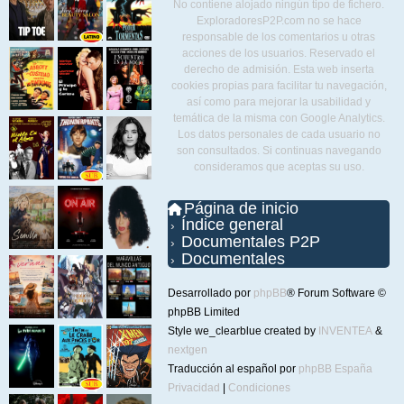
No contiene alojado ningún tipo de fichero.
ExploradoresP2P.com no se hace
responsable de los comentarios u otras
acciones de los usuarios. Reservado el
derecho de admisión. Esta web inserta
cookies propias para facilitar tu navegación,
así como para mejorar la usabilidad y
temática de la misma con Google Analytics.
Los datos personales de cada usuario no
son consultados. Si continuas navegando
consideramos que aceptas su uso.
Página de inicio
Índice general
Documentales P2P
Documentales
Desarrollado por
phpBB
® Forum Software ©
phpBB Limited
Style we_clearblue created by
INVENTEA
&
nextgen
Traducción al español por
phpBB España
Privacidad
|
Condiciones