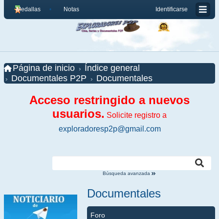
Medallas
Notas
Identificarse
Página de inicio
Índice general
Documentales P2P
Documentales
Acceso restringido a nuevos
usuarios.
Solicite registro a
exploradoresp2p@gmail.com
Búsqueda avanzada
Documentales
Foro