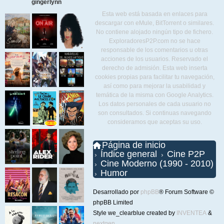
gingerlynn
Esta web está basada en enlaces para
descargar con eMule, BitTorrent o similares.
No contiene alojado ningún tipo de fichero.
ExploradoresP2P.com no se hace
responsable de los comentarios u otras
acciones de los usuarios. Reservado el
derecho de admisión. Esta web inserta
cookies propias para facilitar tu navegación,
así como para mejorar la usabilidad y
temática de la misma con Google Analytics.
Los datos personales de cada usuario no
son consultados. Si continuas navegando
consideramos que aceptas su uso.
Página de inicio
Índice general
Cine P2P
Cine Moderno (1990 - 2010)
Humor
Desarrollado por
phpBB
® Forum Software ©
phpBB Limited
Style we_clearblue created by
INVENTEA
&
nextgen