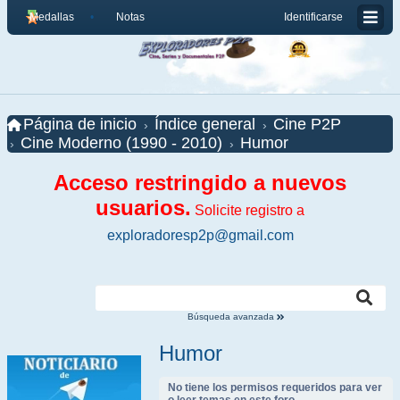
Medallas
Notas
Identificarse
Página de inicio
Índice general
Cine P2P
Cine Moderno (1990 - 2010)
Humor
Acceso restringido a nuevos
usuarios.
Solicite registro a
exploradoresp2p@gmail.com
Búsqueda avanzada
Humor
No tiene los permisos requeridos para ver