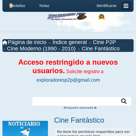
Medallas
Notas
Identificarse
Página de inicio
Índice general
Cine P2P
Cine Moderno (1990 - 2010)
Cine Fantástico
Acceso restringido a nuevos
usuarios.
Solicite registro a
exploradoresp2p@gmail.com
Búsqueda avanzada
Cine Fantástico
No tiene los permisos requeridos para ver