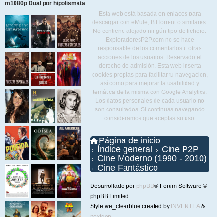
m1080p Dual por hipolismata
Esta web está basada en enlaces para
descargar con eMule, BitTorrent o similares.
No contiene alojado ningún tipo de fichero.
ExploradoresP2P.com no se hace
responsable de los comentarios u otras
acciones de los usuarios. Reservado el
derecho de admisión. Esta web inserta
cookies propias para facilitar tu navegación,
así como para mejorar la usabilidad y
temática de la misma con Google Analytics.
Los datos personales de cada usuario no
son consultados. Si continuas navegando
consideramos que aceptas su uso.
Página de inicio
Índice general
Cine P2P
Cine Moderno (1990 - 2010)
Cine Fantástico
Desarrollado por
phpBB
® Forum Software ©
phpBB Limited
Style we_clearblue created by
INVENTEA
&
nextgen