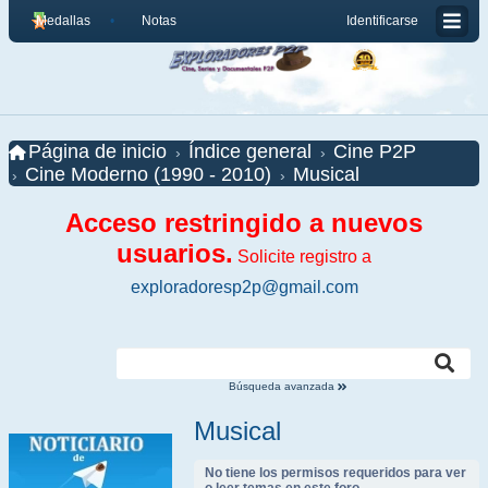
Medallas
Notas
Identificarse
Página de inicio
Índice general
Cine P2P
Cine Moderno (1990 - 2010)
Musical
Acceso restringido a nuevos
usuarios.
Solicite registro a
exploradoresp2p@gmail.com
Búsqueda avanzada
Musical
No tiene los permisos requeridos para ver