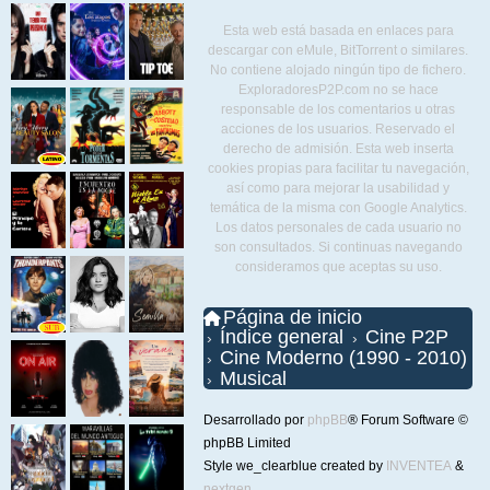
Esta web está basada en enlaces para
descargar con eMule, BitTorrent o similares.
No contiene alojado ningún tipo de fichero.
ExploradoresP2P.com no se hace
responsable de los comentarios u otras
acciones de los usuarios. Reservado el
derecho de admisión. Esta web inserta
cookies propias para facilitar tu navegación,
así como para mejorar la usabilidad y
temática de la misma con Google Analytics.
Los datos personales de cada usuario no
son consultados. Si continuas navegando
consideramos que aceptas su uso.
Página de inicio
Índice general
Cine P2P
Cine Moderno (1990 - 2010)
Musical
Desarrollado por
phpBB
® Forum Software ©
phpBB Limited
Style we_clearblue created by
INVENTEA
&
nextgen