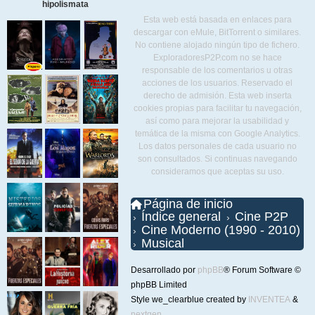
hipolismata
Esta web está basada en enlaces para
descargar con eMule, BitTorrent o similares.
No contiene alojado ningún tipo de fichero.
ExploradoresP2P.com no se hace
responsable de los comentarios u otras
acciones de los usuarios. Reservado el
derecho de admisión. Esta web inserta
cookies propias para facilitar tu navegación,
así como para mejorar la usabilidad y
temática de la misma con Google Analytics.
Los datos personales de cada usuario no
son consultados. Si continuas navegando
consideramos que aceptas su uso.
Página de inicio
Índice general
Cine P2P
Cine Moderno (1990 - 2010)
Musical
Desarrollado por
phpBB
® Forum Software ©
phpBB Limited
Style we_clearblue created by
INVENTEA
&
nextgen