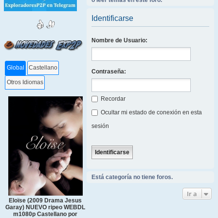
o leer temas en este foro.
Identificarse
Nombre de Usuario:
Global
Castellano
Contraseña:
Otros Idiomas
Recordar
Ocultar mi estado de conexión en esta
sesión
Está categoría no tiene foros.
Ir a
Eloïse (2009 Drama Jesus
Garay) NUEVO ripeo WEBDL
m1080p Castellano por