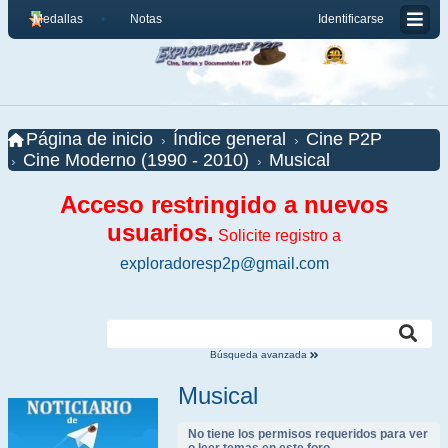
Medallas
Notas
Identificarse
Página de inicio
Índice general
Cine P2P
Cine Moderno (1990 - 2010)
Musical
Acceso restringido a nuevos
usuarios.
Solicite registro a
exploradoresp2p@gmail.com
Búsqueda avanzada
Musical
No tiene los permisos requeridos para ver