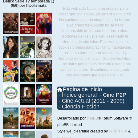
Bélico Serie TV temporada 1)
(6/6) por hipolismata
Esta web está basada en enlaces para
descargar con eMule, BitTorrent o similares.
No contiene alojado ningún tipo de fichero.
ExploradoresP2P.com no se hace
responsable de los comentarios u otras
acciones de los usuarios. Reservado el
derecho de admisión. Esta web inserta
cookies propias para facilitar tu navegación,
así como para mejorar la usabilidad y
temática de la misma con Google Analytics.
Los datos personales de cada usuario no
son consultados. Si continuas navegando
consideramos que aceptas su uso.
Página de inicio
Índice general
Cine P2P
Cine Actual (2011 - 2099)
Ciencia Ficción
Desarrollado por
phpBB
® Forum Software ©
phpBB Limited
Style we_clearblue created by
INVENTEA
&
nextgen