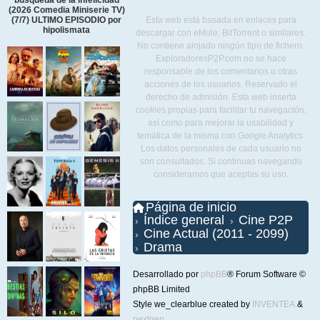
búsqueda de la infelicidad
(2026 Comedia Miniserie TV)
Esta web está basada en enlaces para
(7/7) ULTIMO EPISODIO por
hipolismata
descargar con eMule, BitTorrent o similares.
No contiene alojado ningún tipo de fichero.
ExploradoresP2P.com no se hace
responsable de los comentarios u otras
acciones de los usuarios. Reservado el
derecho de admisión. Esta web inserta
cookies propias para facilitar tu navegación,
así como para mejorar la usabilidad y
temática de la misma con Google Analytics.
Los datos personales de cada usuario no
son consultados. Si continuas navegando
consideramos que aceptas su uso.
Página de inicio
Índice general
Cine P2P
Cine Actual (2011 - 2099)
Drama
Desarrollado por
phpBB
® Forum Software ©
phpBB Limited
Style we_clearblue created by
INVENTEA
&
nextgen