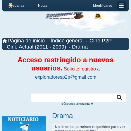
Medallas
Notas
Identificarse
Página de inicio
Índice general
Cine P2P
Cine Actual (2011 - 2099)
Drama
Acceso restringido a nuevos
usuarios.
Solicite registro a
exploradoresp2p@gmail.com
Búsqueda avanzada
Drama
No tiene los permisos requeridos para ver