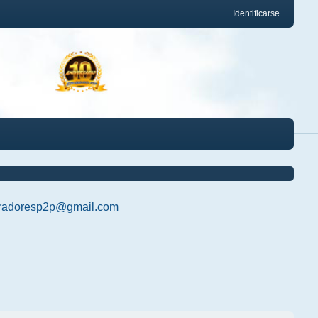
Identificarse
radoresp2p@gmail.com