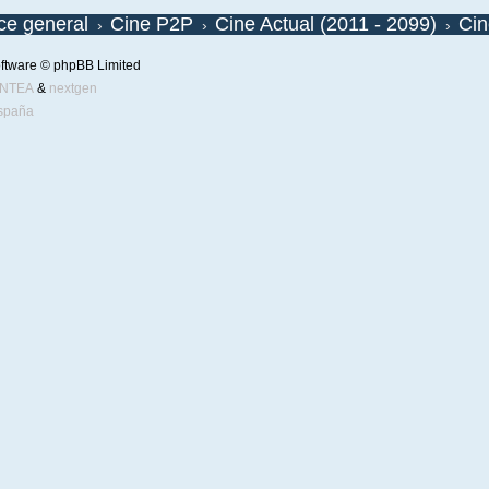
ice general
Cine P2P
Cine Actual (2011 - 2099)
Cin
ftware © phpBB Limited
ENTEA
&
nextgen
spaña