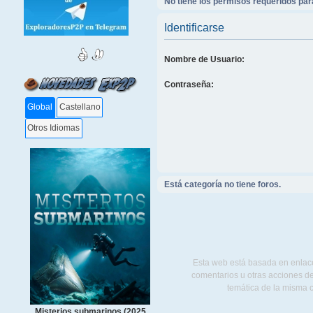
No tiene los permisos requeridos para
Identificarse
Nombre de Usuario:
Contraseña:
Global
Castellano
Otros Idiomas
Está categoría no tiene foros.
Esta web está basada en enlace
comentarios u otras acciones de
temática de la misma 
Misterios submarinos (2025