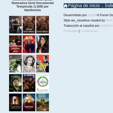
Naturaleza Serie Documental
Página de inicio
Índ
Temporada 1) (8/8) por
hipolismata
Desarrollado por
phpBB
® Forum So
Style we_clearblue created by
INV
Traducción al español por
phpBB E
Privacidad
|
Condiciones