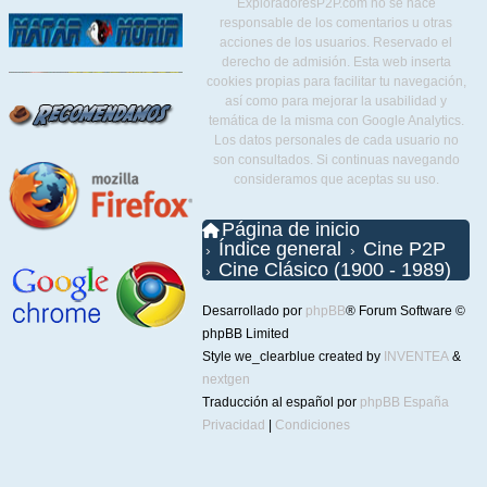
ExploradoresP2P.com no se hace
responsable de los comentarios u otras
acciones de los usuarios. Reservado el
derecho de admisión. Esta web inserta
cookies propias para facilitar tu navegación,
así como para mejorar la usabilidad y
temática de la misma con Google Analytics.
Los datos personales de cada usuario no
son consultados. Si continuas navegando
consideramos que aceptas su uso.
Página de inicio
Índice general
Cine P2P
Cine Clásico (1900 - 1989)
Desarrollado por
phpBB
® Forum Software ©
phpBB Limited
Style we_clearblue created by
INVENTEA
&
nextgen
Traducción al español por
phpBB España
Privacidad
|
Condiciones