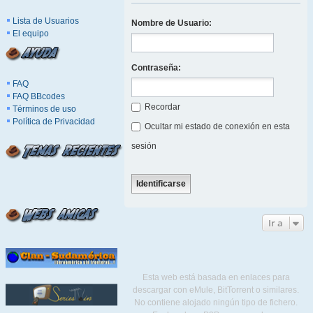
Lista de Usuarios
Nombre de Usuario:
El equipo
Contraseña:
FAQ
FAQ BBcodes
Recordar
Términos de uso
Política de Privacidad
Ocultar mi estado de conexión en esta
sesión
Ir a
Esta web está basada en enlaces para
descargar con eMule, BitTorrent o similares.
No contiene alojado ningún tipo de fichero.