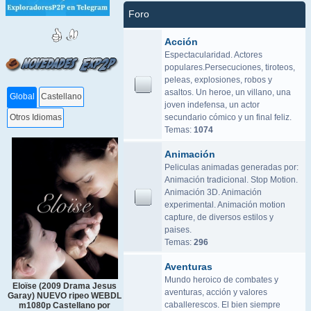
Foro
Acción
Espectacularidad. Actores
populares.Persecuciones, tiroteos,
peleas, explosiones, robos y
asaltos. Un heroe, un villano, una
Global
Castellano
joven indefensa, un actor
secundario cómico y un final feliz.
Otros Idiomas
Temas:
1074
Animación
Peliculas animadas generadas por:
Animación tradicional. Stop Motion.
Animación 3D. Animación
experimental. Animación motion
capture, de diversos estilos y
paises.
Temas:
296
Aventuras
Mundo heroico de combates y
Eloïse (2009 Drama Jesus
aventuras, acción y valores
Garay) NUEVO ripeo WEBDL
caballerescos. El bien siempre
m1080p Castellano por