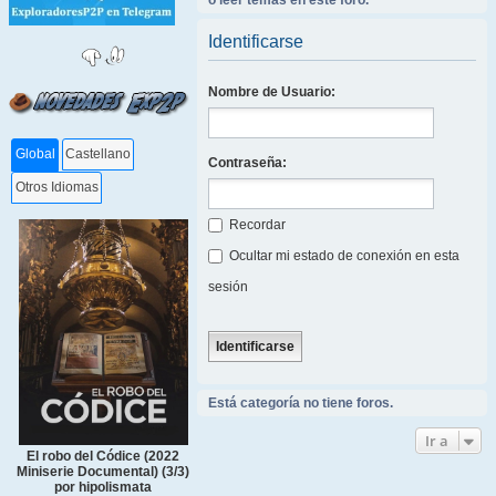
o leer temas en este foro.
Identificarse
Nombre de Usuario:
Global
Castellano
Contraseña:
Otros Idiomas
Recordar
Ocultar mi estado de conexión en esta
sesión
Está categoría no tiene foros.
Ir a
El robo del Códice (2022
Miniserie Documental) (3/3)
por hipolismata