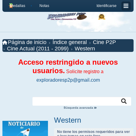
Medallas
Notas
Identificarse
Página de inicio
Índice general
Cine P2P
Cine Actual (2011 - 2099)
Western
Acceso restringido a nuevos
usuarios.
Solicite registro a
exploradoresp2p@gmail.com
Búsqueda avanzada
Western
No tiene los permisos requeridos para ver