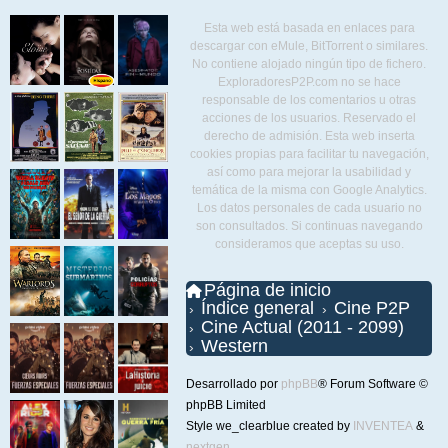
Esta web está basada en enlaces para
descargar con eMule, BitTorrent o similares.
No contiene alojado ningún tipo de fichero.
ExploradoresP2P.com no se hace
responsable de los comentarios u otras
acciones de los usuarios. Reservado el
derecho de admisión. Esta web inserta
cookies propias para facilitar tu navegación,
así como para mejorar la usabilidad y
temática de la misma con Google Analytics.
Los datos personales de cada usuario no
son consultados. Si continuas navegando
consideramos que aceptas su uso.
Página de inicio
Índice general
Cine P2P
Cine Actual (2011 - 2099)
Western
Desarrollado por
phpBB
® Forum Software ©
phpBB Limited
Style we_clearblue created by
INVENTEA
&
nextgen