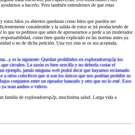
so, ayudarnos a hacerlo. Pero también entendemos de que estas
y estos hilos ya abiertos quedaran como hilos que pueden ser
ientemente considerable y la salida de estos se irá produciendo de
or lo que os pedimos que antes de apresurarnos a pedir a un moderador
n responsabilidad, como bien queda explicado en las normas antes ya
eidad o no de dicha petición. Una vez esta se os sea aceptada,
a...y es la siguiente: Quedan prohibidos en exploradoresp2p los
ue circulen. La razón es bien sencilla y no debería costar el
os un ejemplo, jamás ninguna web podrá decir que hayamos reclamado
a otros colectivos que si son los únicos que nos podrían prohibir su
bajos conjuntos entre un ripeador baneado y otro que no lo esté. Esos
 ya sean audios o videos.
an familia de exploradoresp2p, muchisima salud. Larga vida a