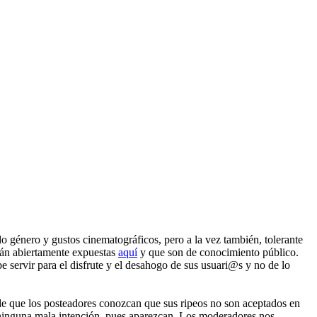
 género y gustos cinematográficos, pero a la vez también, tolerante
tán abiertamente expuestas
aquí
y que son de conocimiento público.
 servir para el disfrute y el desahogo de sus usuari@s y no de lo
 de que los posteadores conozcan que sus ripeos no son aceptados en
n ninguna mala intención, pues aparezcan. Los moderadores nos