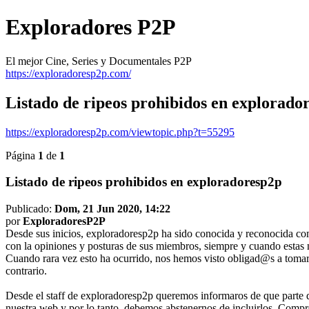
Exploradores P2P
El mejor Cine, Series y Documentales P2P
https://exploradoresp2p.com/
Listado de ripeos prohibidos en explorado
https://exploradoresp2p.com/viewtopic.php?t=55295
Página
1
de
1
Listado de ripeos prohibidos en exploradoresp2p
Publicado:
Dom, 21 Jun 2020, 14:22
por
ExploradoresP2P
Desde sus inicios, exploradoresp2p ha sido conocida y reconocida com
con la opiniones y posturas de sus miembros, siempre y cuando estas
Cuando rara vez esto ha ocurrido, nos hemos visto obligad@s a tomar 
contrario.
Desde el staff de exploradoresp2p queremos informaros de que parte de
nuestra web y por lo tanto, debemos abstenernos de incluirlos. Compr