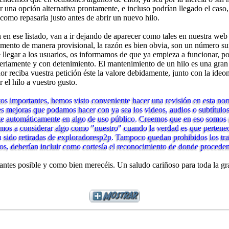
car una opción alternativa prontamente, e incluso podrían llegado el ca
 como repasarla justo antes de abrir un nuevo hilo.
 ese listado, van a ir dejando de aparecer como tales en nuestra web 
o de manera provisional, la razón es bien obvia, son un número sufic
llegar a los usuarios, os informamos de que ya empieza a funcionar, p
seriamente y con detenimiento. El mantenimiento de un hilo es una gra
reciba vuestra petición éste la valore debidamente, junto con la ideon
r el hilo a vuestro gusto.
s importantes, hemos visto conveniente hacer una revisión en esta norm
s mejoras que podamos hacer con ya sea los videos, audios o subtítulos q
ierte automáticamente en algo de uso público. Creemos que en eso som
os a considerar algo como "nuestro" cuando la verdad es que pertenece 
n sido retiradas de exploradoresp2p. Tampoco quedan prohibidos los tra
os, deberían incluir como cortesía el reconocimiento de donde proceden
antes posible y como bien merecéis. Un saludo cariñoso para toda la gr