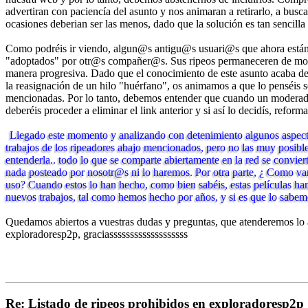
advertiran con paciencía del asunto y nos animaran a retirarlo, a bus
ocasiones deberian ser las menos, dado que la solución es tan sencilla
Como podréis ir viendo, algun@s antigu@s usuari@s que ahora están en
"adoptados" por otr@s compañer@s. Sus ripeos permaneceren de moment
manera progresiva. Dado que el conocimiento de este asunto acaba de 
la reasignación de un hilo "huérfano", os animamos a que lo penséis 
mencionadas. Por lo tanto, debemos entender que cuando un moderador 
deberéis proceder a eliminar el link anterior y si así lo decidís, reforma
Llegado este momento y analizando con detenimiento algunos aspecto
trabajos de los ripeadores abajo mencionados, pero no las muy posible
entenderla.. todo lo que se comparte abiertamente en la red se conv
nada posteado por nosotr@s ni lo haremos. Por otra parte, ¿ Como vam
uso? Cuando estos lo han hecho, como bien sabéis, estas películas ha
nuevos trabajos, tal como hemos hecho por años, y si es que lo sabem
Quedamos abiertos a vuestras dudas y preguntas, que atenderemos lo 
exploradoresp2p, graciasssssssssssssssssss
Re: Listado de ripeos prohibidos en exploradoresp2p