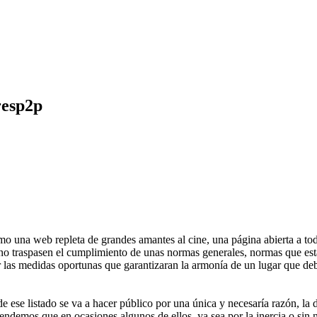
resp2p
o una web repleta de grandes amantes al cine, una página abierta a todo
 no traspasen el cumplimiento de unas normas generales, normas que es
las medidas oportunas que garantizaran la armonía de un lugar que debe
 ese listado se va a hacer público por una única y necesaría razón, la
endemos que en ocasiones algunos de ellos, ya sea por la inercia o si