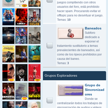
juegos compitiendo con otros
usuarios del foro, está prohibido
hacer spam. Procurando evitar el
offtopic para no desvirtuar el juego.
Temas:
10
Baneados
Subforo
dedicado a
exponer el
tratamiento sustitutorio a temas
prevalecientes de baneados, así
como de los ripeos prohibidos por
causa del baneo.
Temas:
3
Grupos Exploradores
Grupo de
Sincronizad
ores
Donde se
centralizarán todos los trabajos de
sincronización de audios y videos