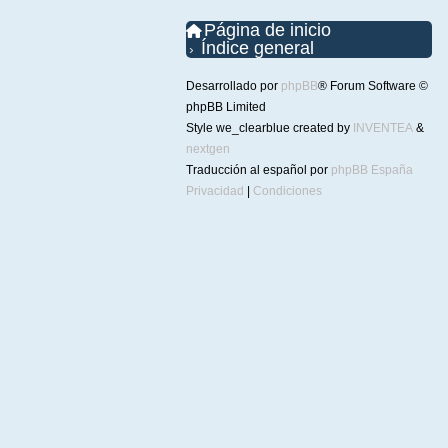
Página de inicio
Índice general
Desarrollado por
phpBB
® Forum Software ©
phpBB Limited
Style we_clearblue created by
INVENTEA
&
nextgen
Traducción al español por
phpBB España
Privacidad
|
Condiciones