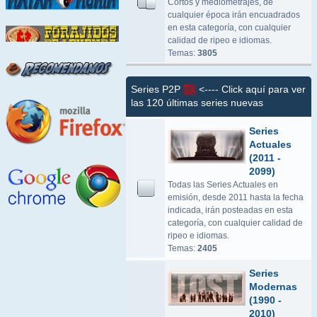
Cortos y mediometrajes, de
cualquier época irán encuadrados
en esta categoría, con cualquier
calidad de ripeo e idiomas.
Temas:
3805
Series P2P
<---- Click aquí para ver
las 120 últimas series nuevas
Series
Actuales
(2011 -
2099)
Todas las Series Actuales en
emisión, desde 2011 hasta la fecha
indicada, irán posteadas en esta
categoría, con cualquier calidad de
ripeo e idiomas.
Temas:
2405
Series
Modernas
(1990 -
2010)