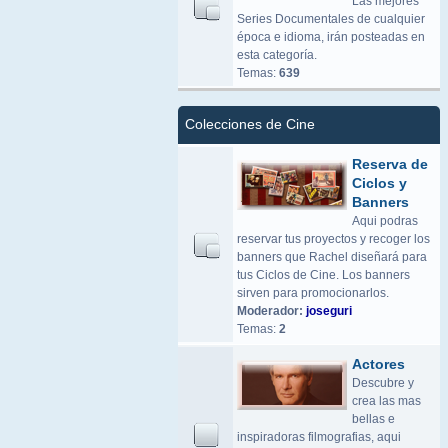
Las mejores
Series Documentales de cualquier
época e idioma, irán posteadas en
esta categoría.
Temas:
639
Colecciones de Cine
Reserva de
Ciclos y
Banners
Aqui podras
reservar tus proyectos y recoger los
banners que Rachel diseñará para
tus Ciclos de Cine. Los banners
sirven para promocionarlos.
Moderador:
joseguri
Temas:
2
Actores
Descubre y
crea las mas
bellas e
inspiradoras filmografias, aqui