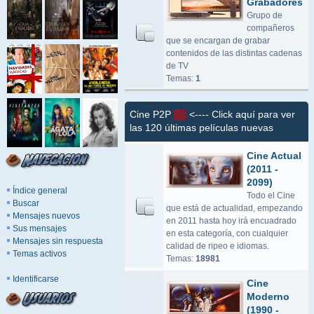
Grabadores
Grupo de
compañeros
que se encargan de grabar
contenidos de las distintas cadenas
de TV
Temas:
1
Cine P2P
<---- Click aquí para ver
las 120 últimas películas nuevas
Cine Actual
(2011 -
2099)
Índice general
Todo el Cine
Buscar
que está de actualidad, empezando
Mensajes nuevos
en 2011 hasta hoy irá encuadrado
Sus mensajes
en esta categoría, con cualquier
Mensajes sin respuesta
calidad de ripeo e idiomas.
Temas activos
Temas:
18981
Identificarse
Cine
Moderno
(1990 -