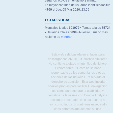
usuarios activos en el último 1 minuto)
La mayor cantidad de usuarios identificados fue
4709
el Jue, 05 Mar 2026, 23:55
ESTADÍSTICAS
Mensajes totales
601979
• Temas totales
75724
• Usuarios totales
6699
• Nuestro usuario más
reciente es
minphet
Esta web está basada en enlaces para
descargar con eMule, BitTorrent o similares.
No contiene alojado ningún tipo de fichero.
ExploradoresP2P.com no se hace
responsable de los comentarios u otras
acciones de los usuarios. Reservado el
derecho de admisión. Esta web inserta
cookies propias para facilitar tu navegación,
así como para mejorar la usabilidad y
temática de la misma con Google Analytics.
Los datos personales de cada usuario no
son consultados. Si continuas navegando
consideramos que aceptas su uso.