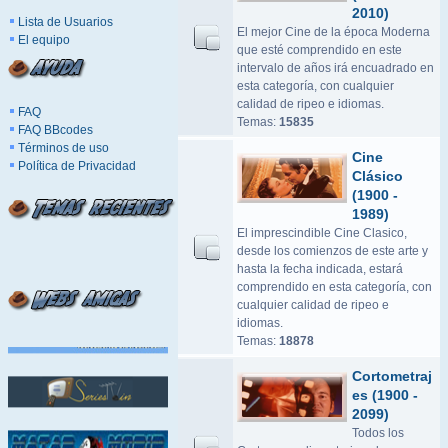
2010)
Lista de Usuarios
El mejor Cine de la época Moderna
El equipo
que esté comprendido en este
intervalo de años irá encuadrado en
esta categoría, con cualquier
calidad de ripeo e idiomas.
FAQ
Temas:
15835
FAQ BBcodes
Términos de uso
Cine
Política de Privacidad
Clásico
(1900 -
1989)
El imprescindible Cine Clasico,
desde los comienzos de este arte y
hasta la fecha indicada, estará
comprendido en esta categoría, con
cualquier calidad de ripeo e
idiomas.
Temas:
18878
Cortometraj
es (1900 -
2099)
Todos los