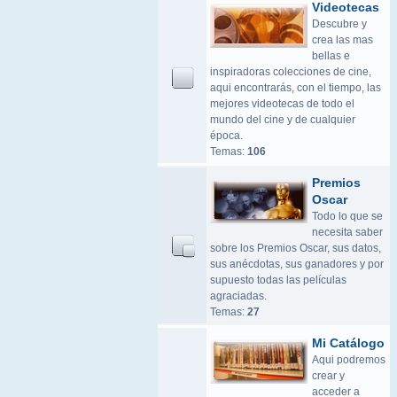
Videotecas
Descubre y
crea las mas
bellas e
inspiradoras colecciones de cine,
aqui encontrarás, con el tiempo, las
mejores videotecas de todo el
mundo del cine y de cualquier
época.
Temas:
106
Premios
Oscar
Todo lo que se
necesita saber
sobre los Premios Oscar, sus datos,
sus anécdotas, sus ganadores y por
supuesto todas las películas
agraciadas.
Temas:
27
Mi Catálogo
Aqui podremos
crear y
acceder a