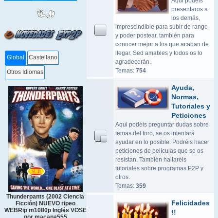
Aqui podeis
presentaros a
los demás,
imprescindible para subir de rango
y poder postear, también para
conocer mejor a los que acaban de
llegar. Sed amables y todos os lo
Global
Castellano
agradecerán.
Temas:
754
Otros Idiomas
Ayuda,
Normas,
Tutoriales y
Peticiones
Aqui podéis preguntar dudas sobre
temas del foro, se os intentará
ayudar en lo posible. Podréis hacer
peticiones de películas que se os
resistan. También hallaréis
tutoriales sobre programas P2P y
otros.
Temas:
359
Thunderpants (2002 Ciencia
Felicidades
Ficción) NUEVO ripeo
WEBRip m1080p Inglés VOSE
!!
por macana555