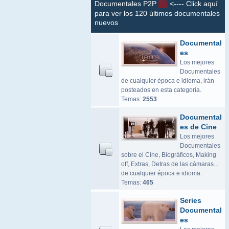
Documentales P2P
<---- Click aquí
para ver los 120 últimos documentales
nuevos
Documental
es
Los mejores
Documentales
de cualquier época e idioma, irán
posteados en esta categoría.
Temas:
2553
Documental
es de Cine
Los mejores
Documentales
sobre el Cine, Biográficos, Making
off, Extras, Detras de las cámaras...
de cualquier época e idioma.
Temas:
465
Series
Documental
es