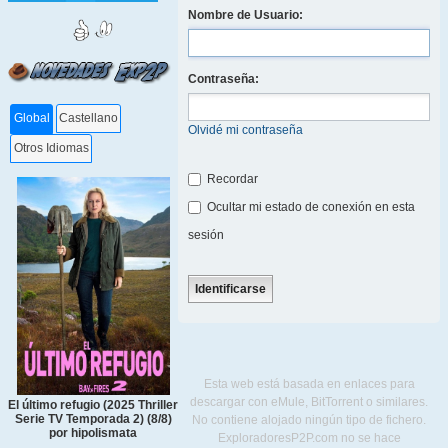
Nombre de Usuario:
Contraseña:
Global
Castellano
Olvidé mi contraseña
Otros Idiomas
Recordar
Ocultar mi estado de conexión en esta
sesión
Esta web está basada en enlaces para
descargar con eMule, BitTorrent o similares.
El último refugio (2025 Thriller
Serie TV Temporada 2) (8/8)
No contiene alojado ningún tipo de fichero.
por hipolismata
ExploradoresP2P.com no se hace