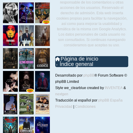
responsable de los comentarios u otras
acciones de los usuarios. Reservado el
derecho de admisión. Esta web inserta
cookies propias para facilitar tu navegación,
así como para mejorar la usabilidad y
temática de la misma con Google Analytics.
Los datos personales de cada usuario no
son consultados. Si continuas navegando
consideramos que aceptas su uso.
Página de inicio
Índice general
Desarrollado por
phpBB
® Forum Software ©
phpBB Limited
Style we_clearblue created by
INVENTEA
&
nextgen
Traducción al español por
phpBB España
Privacidad
|
Condiciones