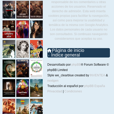
responsable de los comentarios u otras
acciones de los usuarios. Reservado el
derecho de admisión. Esta web inserta
cookies propias para facilitar tu navegación,
así como para mejorar la usabilidad y
temática de la misma con Google Analytics.
Los datos personales de cada usuario no
son consultados. Si continuas navegando
consideramos que aceptas su uso.
Página de inicio
Índice general
Desarrollado por
phpBB
® Forum Software ©
phpBB Limited
Style we_clearblue created by
INVENTEA
&
nextgen
Traducción al español por
phpBB España
Privacidad
|
Condiciones