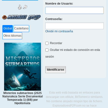
Nombre de Usuario:
Contraseña:
Global
Castellano
Olvidé mi contraseña
Otros Idiomas
Recordar
Ocultar mi estado de conexión en esta
sesión
Esta web está basada en enlaces para
Misterios submarinos (2025
Naturaleza Serie Documental
descargar con eMule, BitTorrent o similares.
Temporada 1) (8/8) por
No contiene alojado ningún tipo de fichero.
hipolismata
ExploradoresP2P.com no se hace