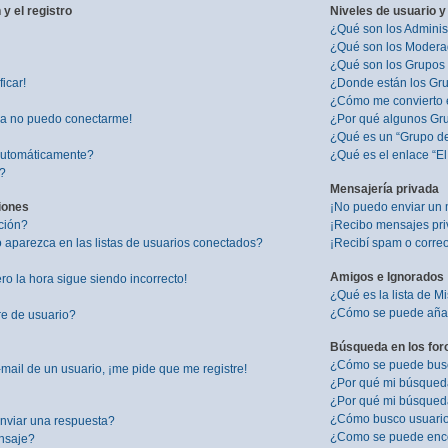
y el registro
Niveles de usuario y
¿Qué son los Adminis
¿Qué son los Modera
¿Qué son los Grupos
icar!
¿Donde están los Gru
¿Cómo me convierto 
ra no puedo conectarme!
¿Por qué algunos Gru
¿Qué es un “Grupo d
 automáticamente?
¿Qué es el enlace “E
”?
Mensajería privada
iones
¡No puedo enviar un 
ción?
¡Recibo mensajes pr
aparezca en las listas de usuarios conectados?
¡Recibí spam o correo
Amigos e Ignorados
ro la hora sigue siendo incorrecto!
¿Qué es la lista de M
¿Cómo se puede añadi
re de usuario?
Búsqueda en los for
¿Cómo se puede busca
mail de un usuario, ¡me pide que me registre!
¿Por qué mi búsqued
¿Por qué mi búsqued
¿Cómo busco usuari
nviar una respuesta?
¿Como se puede enco
nsaje?