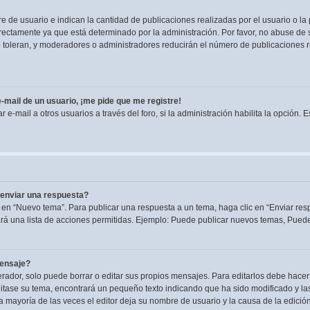
de usuario e indican la cantidad de publicaciones realizadas por el usuario o la 
ectamente ya que está determinado por la administración. Por favor, no abuse de s
lo toleran, y moderadores o administradores reducirán el número de publicaciones 
-mail de un usuario, ¡me pide que me registre!
e-mail a otros usuarios a través del foro, si la administración habilita la opción. 
enviar una respuesta?
 en “Nuevo tema”. Para publicar una respuesta a un tema, haga clic en “Enviar res
rá una lista de acciones permitidas. Ejemplo: Puede publicar nuevos temas, Puede 
mensaje?
dor, solo puede borrar o editar sus propios mensajes. Para editarlos debe hacer
editase su tema, encontrará un pequeño texto indicando que ha sido modificado y la
la mayoría de las veces el editor deja su nombre de usuario y la causa de la edic