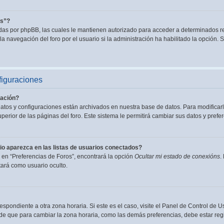
es”?
adas por phpBB, las cuales le mantienen autorizado para acceder a determinados re
a navegación del foro por el usuario si la administración ha habilitado la opción. S
figuraciones
ación?
datos y configuraciones están archivados en nuestra base de datos. Para modificarl
perior de las páginas del foro. Este sistema le permitirá cambiar sus datos y prefer
o aparezca en las listas de usuarios conectados?
en “Preferencias de Foros”, encontrará la opción
Ocultar mi estado de conexións
.
ará como usuario oculto.
espondiente a otra zona horaria. Si este es el caso, visite el Panel de Control de U
de que para cambiar la zona horaria, como las demás preferencias, debe estar regi