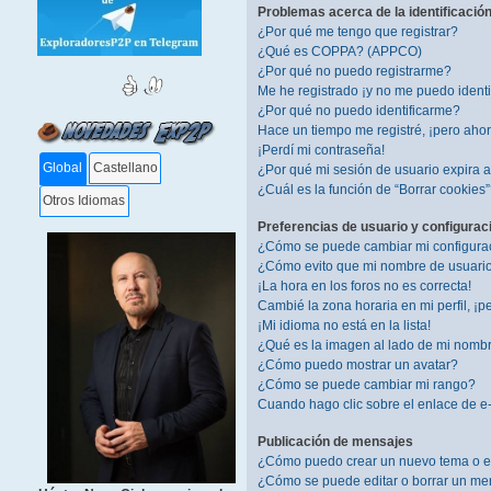
Problemas acerca de la identificación 
¿Por qué me tengo que registrar?
¿Qué es COPPA? (APPCO)
¿Por qué no puedo registrarme?
Me he registrado ¡y no me puedo identif
¿Por qué no puedo identificarme?
Hace un tiempo me registré, ¡pero aho
¡Perdí mi contraseña!
Global
Castellano
¿Por qué mi sesión de usuario expira
¿Cuál es la función de “Borrar cookies
Otros Idiomas
Preferencias de usuario y configurac
¿Cómo se puede cambiar mi configura
¿Cómo evito que mi nombre de usuario 
¡La hora en los foros no es correcta!
Cambié la zona horaria en mi perfil, ¡pe
¡Mi idioma no está en la lista!
¿Qué es la imagen al lado de mi nomb
¿Cómo puedo mostrar un avatar?
¿Cómo se puede cambiar mi rango?
Cuando hago clic sobre el enlace de e-
Publicación de mensajes
¿Cómo puedo crear un nuevo tema o e
¿Cómo se puede editar o borrar un me