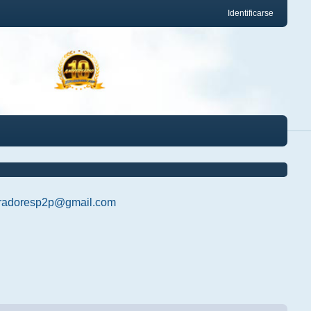
Identificarse
radoresp2p@gmail.com