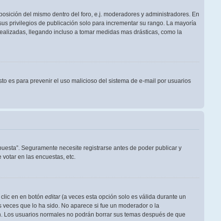
posición del mismo dentro del foro, e.j. moderadores y administradores. En
us privilegios de publicación solo para incrementar su rango. La mayoría
realizadas, llegando incluso a tomar medidas mas drásticas, como la
Esto es para prevenir el uso malicioso del sistema de e-mail por usuarios
puesta”. Seguramente necesite registrarse antes de poder publicar y
votar en las encuestas, etc.
 clic en en botón
editar
(a veces esta opción solo es válida durante un
s veces que lo ha sido. No aparece si fue un moderador o la
ión. Los usuarios normales no podrán borrar sus temas después de que