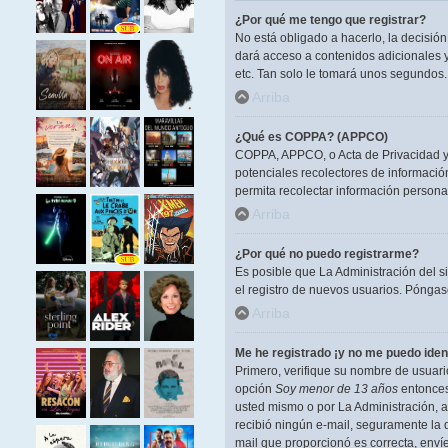
¿Por qué me tengo que registrar?
No está obligado a hacerlo, la decisió
dará acceso a contenidos adicionales y
etc. Tan solo le tomará unos segundos
Arriba
¿Qué es COPPA? (APPCO)
COPPA, APPCO, o Acta de Privacidad y P
potenciales recolectores de información
permita recolectar información persona
Arriba
¿Por qué no puedo registrarme?
Es posible que La Administración del s
el registro de nuevos usuarios. Póngase
Arriba
Me he registrado ¡y no me puedo ident
Primero, verifique su nombre de usuario
opción
Soy menor de 13 años
entonces 
usted mismo o por La Administración, ant
recibió ningún e-mail, seguramente la d
mail que proporcionó es correcta, enví