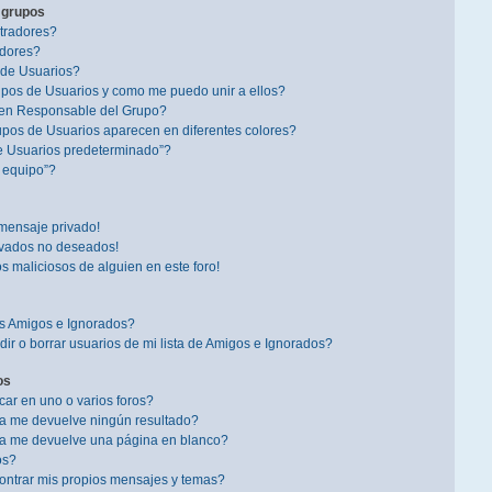
 grupos
tradores?
dores?
 de Usuarios?
pos de Usuarios y como me puedo unir a ellos?
en Responsable del Grupo?
pos de Usuarios aparecen en diferentes colores?
e Usuarios predeterminado”?
l equipo”?
mensaje privado!
ivados no deseados!
s maliciosos de alguien en este foro!
is Amigos e Ignorados?
r o borrar usuarios de mi lista de Amigos e Ignorados?
os
r en uno o varios foros?
a me devuelve ningún resultado?
a me devuelve una página en blanco?
os?
ntrar mis propios mensajes y temas?