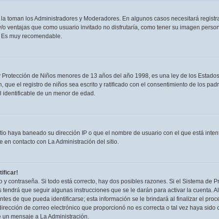
n la toman los Administradores y Moderadores. En algunos casos necesitará registra
/o ventajas que como usuario invitado no disfrutaría, como tener su imagen person
. Es muy recomendable.
rotección de Niños menores de 13 años del año 1998, es una ley de los Estados Uni
, que el registro de niños sea escrito y ratificado con el consentimiento de los p
l identificable de un menor de edad.
itio haya baneado su dirección IP o que el nombre de usuario con el que está inten
 en contacto con La Administración del sitio.
ificar!
 y contraseña. Si todo está correcto, hay dos posibles razones. Si el Sistema de Pr
tendrá que seguir algunas instrucciones que se le darán para activar la cuenta. 
es de que pueda identificarse; esta información se le brindará al finalizar el proces
irección de correo electrónico que proporcionó no es correcta o tal vez haya sido c
e un mensaje a La Administración.