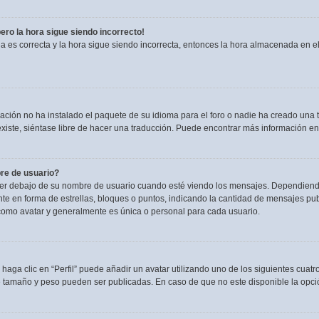
pero la hora sigue siendo incorrecto!
ia es correcta y la hora sigue siendo incorrecta, entonces la hora almacenada en 
ación no ha instalado el paquete de su idioma para el foro o nadie ha creado una t
existe, siéntase libre de hacer una traducción. Puede encontrar más información en
re de usuario?
debajo de su nombre de usuario cuando esté viendo los mensajes. Dependiendo de l
nte en forma de estrellas, bloques o puntos, indicando la cantidad de mensajes pu
omo avatar y generalmente es única o personal para cada usuario.
haga clic en “Perfil” puede añadir un avatar utilizando uno de los siguientes cuat
e tamaño y peso pueden ser publicadas. En caso de que no este disponible la opci