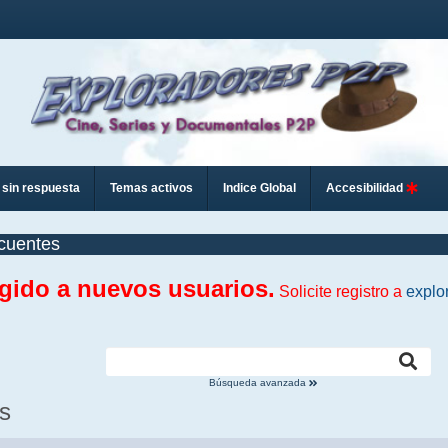
sin respuesta
Temas activos
Indice Global
Accesibilidad
cuentes
ngido a nuevos usuarios.
Solicite registro a
explo
Búsqueda avanzada
s