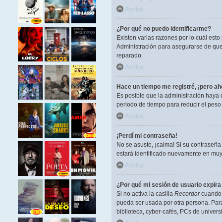
Arriba
¿Por qué no puedo identificarme?
Existen varias razones por lo cuál est
Administración para asegurarse de que 
reparado.
Arriba
Hace un tiempo me registré, ¡pero a
Es posible que la administración haya
periodo de tiempo para reducir el peso 
Arriba
¡Perdí mi contraseña!
No se asuste, ¡calma! Si su contraseña
estará identificado nuevamente en muy
Arriba
¿Por qué mi sesión de usuario expir
Si no activa la casilla
Recordar
cuando i
pueda ser usada por otra persona. Para
biblioteca, cyber-cafés, PCs de universi