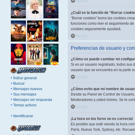
Arriba
¿Cuál es la función de “Borrar cooki
“Borrar cookies” borra las cookies cre
funciones como leer el seguimiento de l
cookies seguramente ayudará.
Arriba
Preferencias de usuario y con
¿Cómo se puede cambiar mi configur
Si es un usuario registrado, todos sus 
usuario que se encuentra en la parte su
Arriba
Índice general
Buscar
Mensajes nuevos
¿Cómo evito que mi nombre de usuari
Sus mensajes
Desde su Panel de Control de Usuario, 
Mensajes sin respuesta
Moderadores y usted mismo. Se le cont
Temas activos
Arriba
Identificarse
¡La hora en los foros no es correcta!
Es posible que esté viendo la hora corr
París, Nueva York, Sydney, etc. Recuer