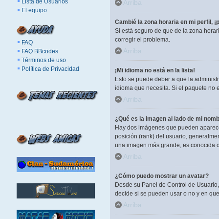
Lista de Usuarios
Arriba
El equipo
Cambié la zona horaria en mi perfil, ¡
Si está seguro de que de la zona horar
corregir el problema.
FAQ
Arriba
FAQ BBcodes
Términos de uso
Política de Privacidad
¡Mi idioma no está en la lista!
Esto se puede deber a que la administr
idioma que necesita. Si el paquete no 
Arriba
¿Qué es la imagen al lado de mi nomb
Hay dos imágenes que pueden aparecer 
posición (rank) del usuario, generalme
una imagen más grande, es conocida c
Arriba
¿Cómo puedo mostrar un avatar?
Desde su Panel de Control de Usuario, 
decide si se pueden usar o no y en qu
Arriba