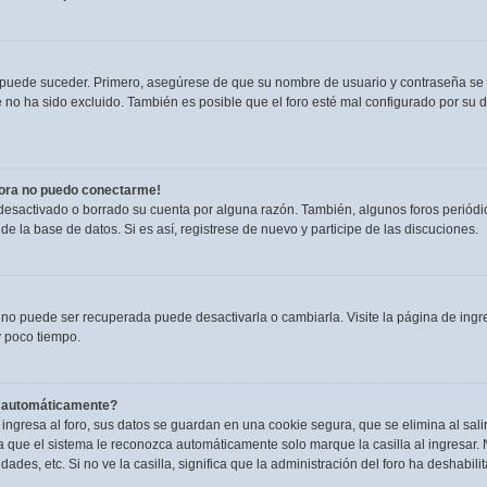
o puede suceder. Primero, asegúrese de que su nombre de usuario y contraseña se
no ha sido excluido. También es posible que el foro esté mal configurado por su du
hora no puedo conectarme!
 desactivado o borrado su cuenta por alguna razón. También, algunos foros perió
de la base de datos. Si es así, registrese de nuevo y participe de las discuciones.
 no puede ser recuperada puede desactivarla o cambiarla. Visite la página de ingre
 poco tiempo.
a automáticamente?
ngresa al foro, sus datos se guardan en una cookie segura, que se elimina al salir
 que el sistema le reconozca automáticamente solo marque la casilla al ingresar.
dades, etc. Si no ve la casilla, significa que la administración del foro ha deshabili