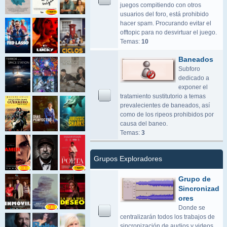
juegos compitiendo con otros
usuarios del foro, está prohibido
hacer spam. Procurando evitar el
offtopic para no desvirtuar el juego.
Temas:
10
Baneados
Subforo
dedicado a
exponer el
tratamiento sustitutorio a temas
prevalecientes de baneados, así
como de los ripeos prohibidos por
causa del baneo.
Temas:
3
Grupos Exploradores
Grupo de
Sincronizad
ores
Donde se
centralizarán todos los trabajos de
sincronización de audios y videos