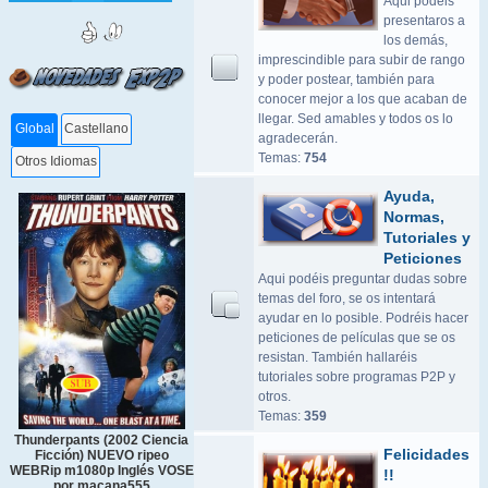
Aqui podeis
presentaros a
los demás,
imprescindible para subir de rango
y poder postear, también para
conocer mejor a los que acaban de
llegar. Sed amables y todos os lo
Global
Castellano
agradecerán.
Temas:
754
Otros Idiomas
Ayuda,
Normas,
Tutoriales y
Peticiones
Aqui podéis preguntar dudas sobre
temas del foro, se os intentará
ayudar en lo posible. Podréis hacer
peticiones de películas que se os
resistan. También hallaréis
tutoriales sobre programas P2P y
otros.
Temas:
359
Thunderpants (2002 Ciencia
Felicidades
Ficción) NUEVO ripeo
WEBRip m1080p Inglés VOSE
!!
por macana555