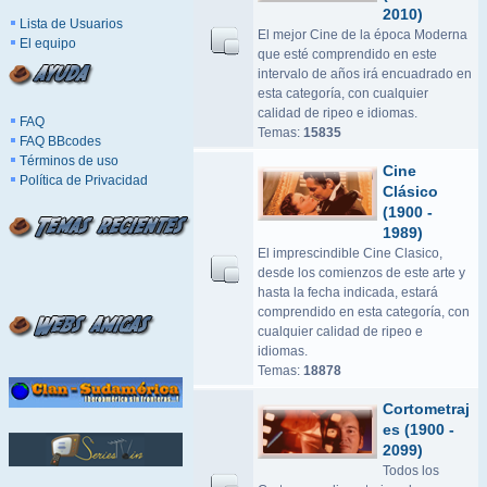
2010)
Lista de Usuarios
El mejor Cine de la época Moderna
El equipo
que esté comprendido en este
intervalo de años irá encuadrado en
esta categoría, con cualquier
calidad de ripeo e idiomas.
FAQ
Temas:
15835
FAQ BBcodes
Términos de uso
Cine
Política de Privacidad
Clásico
(1900 -
1989)
El imprescindible Cine Clasico,
desde los comienzos de este arte y
hasta la fecha indicada, estará
comprendido en esta categoría, con
cualquier calidad de ripeo e
idiomas.
Temas:
18878
Cortometraj
es (1900 -
2099)
Todos los