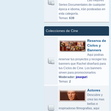
Las mejores
Series Documentales de cualquier
época e idioma, irán posteadas en
esta categoría.
Temas:
639
Colecciones de Cine
Reserva de
Ciclos y
Banners
Aqui podras
reservar tus proyectos y recoger los
banners que Rachel diseñará para
tus Ciclos de Cine. Los banners
sirven para promocionarlos.
Moderador:
joseguri
Temas:
2
Actores
Descubre y
crea las mas
bellas e
inspiradoras filmografias, aqui