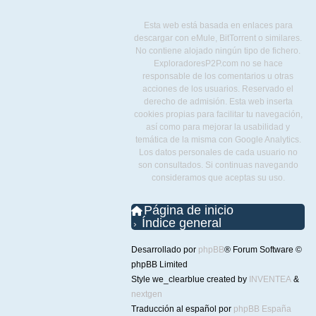
Esta web está basada en enlaces para
descargar con eMule, BitTorrent o similares.
No contiene alojado ningún tipo de fichero.
ExploradoresP2P.com no se hace
responsable de los comentarios u otras
acciones de los usuarios. Reservado el
derecho de admisión. Esta web inserta
cookies propias para facilitar tu navegación,
así como para mejorar la usabilidad y
temática de la misma con Google Analytics.
Los datos personales de cada usuario no
son consultados. Si continuas navegando
consideramos que aceptas su uso.
Página de inicio
Índice general
Desarrollado por
phpBB
® Forum Software ©
phpBB Limited
Style we_clearblue created by
INVENTEA
&
nextgen
Traducción al español por
phpBB España