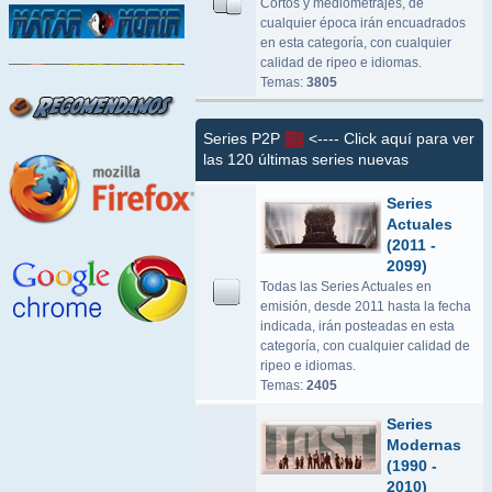
Cortos y mediometrajes, de
cualquier época irán encuadrados
en esta categoría, con cualquier
calidad de ripeo e idiomas.
Temas:
3805
Series P2P
<---- Click aquí para ver
las 120 últimas series nuevas
Series
Actuales
(2011 -
2099)
Todas las Series Actuales en
emisión, desde 2011 hasta la fecha
indicada, irán posteadas en esta
categoría, con cualquier calidad de
ripeo e idiomas.
Temas:
2405
Series
Modernas
(1990 -
2010)