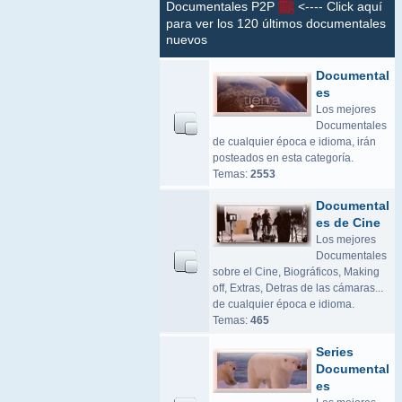
Documentales P2P
<---- Click aquí
para ver los 120 últimos documentales
nuevos
Documental
es
Los mejores
Documentales
de cualquier época e idioma, irán
posteados en esta categoría.
Temas:
2553
Documental
es de Cine
Los mejores
Documentales
sobre el Cine, Biográficos, Making
off, Extras, Detras de las cámaras...
de cualquier época e idioma.
Temas:
465
Series
Documental
es