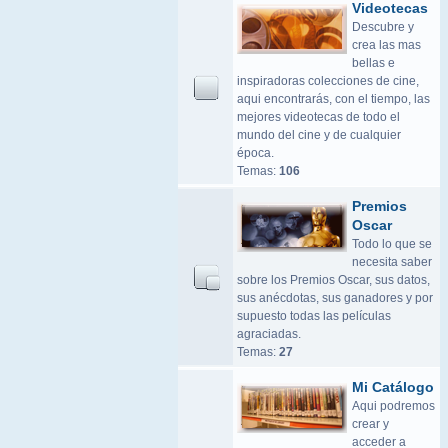
Videotecas
Descubre y
crea las mas
bellas e
inspiradoras colecciones de cine,
aqui encontrarás, con el tiempo, las
mejores videotecas de todo el
mundo del cine y de cualquier
época.
Temas:
106
Premios
Oscar
Todo lo que se
necesita saber
sobre los Premios Oscar, sus datos,
sus anécdotas, sus ganadores y por
supuesto todas las películas
agraciadas.
Temas:
27
Mi Catálogo
Aqui podremos
crear y
acceder a