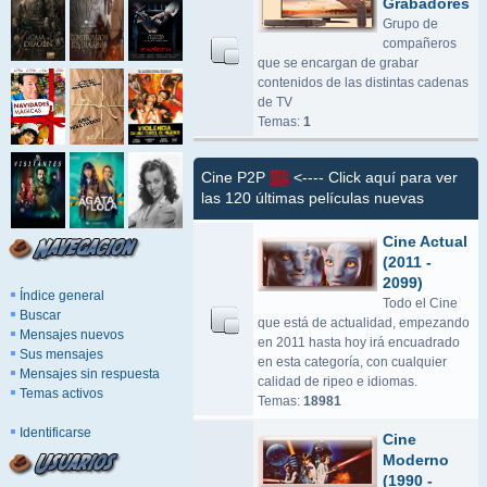
Grabadores
Grupo de
compañeros
que se encargan de grabar
contenidos de las distintas cadenas
de TV
Temas:
1
Cine P2P
<---- Click aquí para ver
las 120 últimas películas nuevas
Cine Actual
(2011 -
2099)
Índice general
Todo el Cine
Buscar
que está de actualidad, empezando
Mensajes nuevos
en 2011 hasta hoy irá encuadrado
Sus mensajes
en esta categoría, con cualquier
Mensajes sin respuesta
calidad de ripeo e idiomas.
Temas activos
Temas:
18981
Identificarse
Cine
Moderno
(1990 -