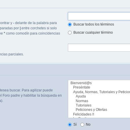
ontrar y
-
delante de la palabra para
Buscar todos los términos
separadas por
|
entre corchetes si solo
Buscar cualquier término
lee
*
como comodín para coincidencias
cias parciales.
desea buscar. Para agilizar puede
l Foro padre y habilitar la búsqueda en
).
Sí
No