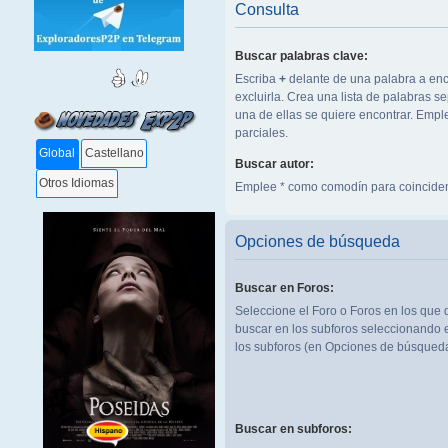
Consulta
Buscar palabras clave:
Escriba
+
delante de una palabra a enc
excluirla. Crea una lista de palabras 
una de ellas se quiere encontrar. Emp
parciales.
Global
Castellano
Buscar autor:
Otros Idiomas
Emplee * como comodín para coinciden
Opciones de búsqueda
Buscar en Foros:
Seleccione el Foro o Foros en los que 
buscar en los subforos seleccionando e
los subforos (en Opciones de búsqueda
Buscar en subforos: