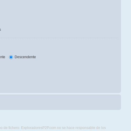
s
nte
Descendente
ipo de fichero. ExploradoresP2P.com no se hace responsable de los