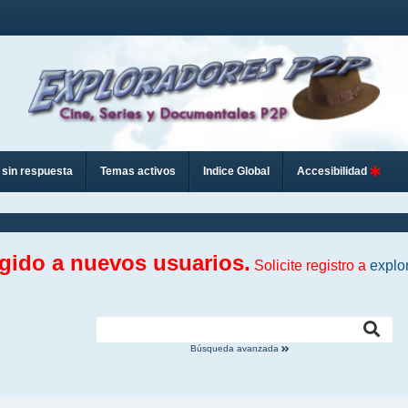
sin respuesta
Temas activos
Indice Global
Accesibilidad
ngido a nuevos usuarios.
Solicite registro a
explo
Búsqueda avanzada