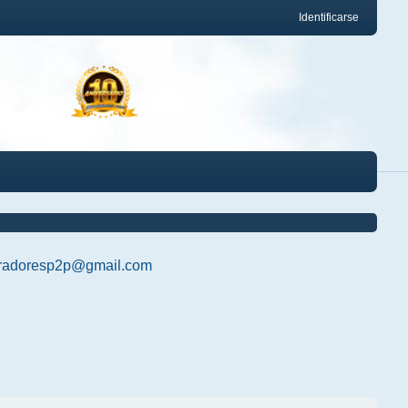
Identificarse
radoresp2p@gmail.com