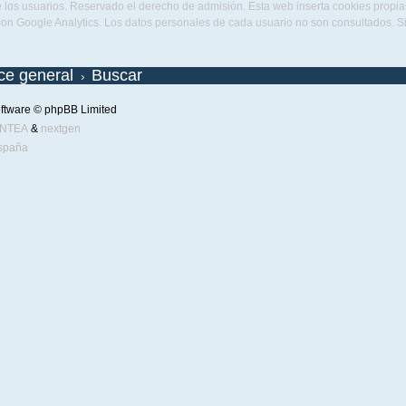
 los usuarios. Reservado el derecho de admisión. Esta web inserta cookies propias 
con Google Analytics. Los datos personales de cada usuario no son consultados. 
ice general
Buscar
ftware © phpBB Limited
ENTEA
&
nextgen
spaña