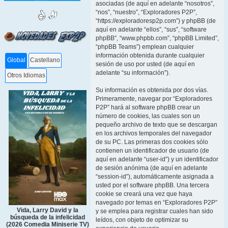
asociadas (de aquí en adelante “nosotros”,
“nos”, “nuestro”, “Exploradores P2P”,
“https://exploradoresp2p.com”) y phpBB (de
aquí en adelante “ellos”, “sus”, “software
phpBB”, “www.phpbb.com”, “phpBB Limited”,
“phpBB Teams”) emplean cualquier
información obtenida durante cualquier
Global
Castellano
sesión de uso por usted (de aquí en
adelante “su información”).
Otros Idiomas
Su información es obtenida por dos vías.
Primeramente, navegar por “Exploradores
P2P” hará al software phpBB crear un
número de cookies, las cuales son un
pequeño archivo de texto que se descargan
en los archivos temporales del navegador
de su PC. Las primeras dos cookies sólo
contienen un identificador de usuario (de
aquí en adelante “user-id”) y un identificador
de sesión anónima (de aquí en adelante
“session-id”), automáticamente asignada a
usted por el software phpBB. Una tercera
cookie se creará una vez que haya
navegado por temas en “Exploradores P2P”
Vida, Larry David y la
y se emplea para registrar cuales han sido
búsqueda de la infelicidad
leídos, con objeto de optimizar su
(2026 Comedia Miniserie TV)