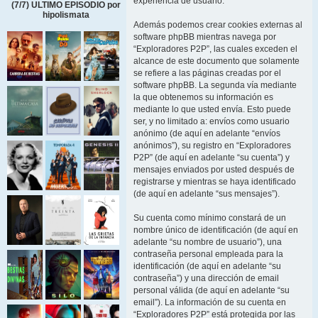
experiencia de usuario.
(7/7) ULTIMO EPISODIO por
hipolismata
Además podemos crear cookies externas al
software phpBB mientras navega por
“Exploradores P2P”, las cuales exceden el
alcance de este documento que solamente
se refiere a las páginas creadas por el
software phpBB. La segunda vía mediante
la que obtenemos su información es
mediante lo que usted envía. Esto puede
ser, y no limitado a: envíos como usuario
anónimo (de aquí en adelante “envíos
anónimos”), su registro en “Exploradores
P2P” (de aquí en adelante “su cuenta”) y
mensajes enviados por usted después de
registrarse y mientras se haya identificado
(de aquí en adelante “sus mensajes”).
Su cuenta como mínimo constará de un
nombre único de identificación (de aquí en
adelante “su nombre de usuario”), una
contraseña personal empleada para la
identificación (de aquí en adelante “su
contraseña”) y una dirección de email
personal válida (de aquí en adelante “su
email”). La información de su cuenta en
“Exploradores P2P” está protegida por las