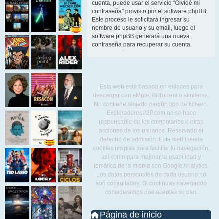
cuenta, puede usar el servicio “Olvidé mi
contraseña” provisto por el software phpBB.
Este proceso le solicitará ingresar su
nombre de usuario y su email, luego el
software phpBB generará una nueva
contraseña para recuperar su cuenta.
Esta web está basada en enlaces para
descargar con eMule, BitTorrent o similares.
No contiene alojado ningún tipo de fichero.
ExploradoresP2P.com no se hace
responsable de los comentarios u otras
acciones de los usuarios. Reservado el
derecho de admisión. Esta web inserta
cookies propias para facilitar tu navegación,
así como para mejorar la usabilidad y
temática de la misma con Google Analytics.
Los datos personales de cada usuario no
son consultados. Si continuas navegando
consideramos que aceptas su uso.
Página de inicio