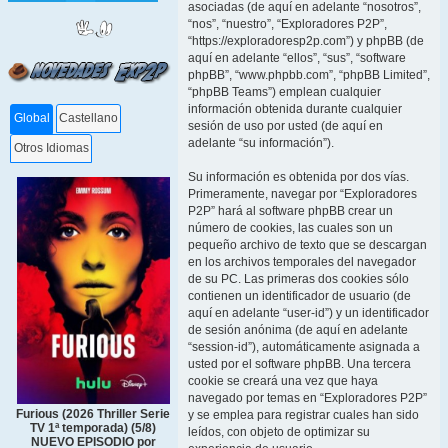
asociadas (de aquí en adelante “nosotros”,
“nos”, “nuestro”, “Exploradores P2P”,
“https://exploradoresp2p.com”) y phpBB (de
aquí en adelante “ellos”, “sus”, “software
phpBB”, “www.phpbb.com”, “phpBB Limited”,
“phpBB Teams”) emplean cualquier
información obtenida durante cualquier
Global
Castellano
sesión de uso por usted (de aquí en
adelante “su información”).
Otros Idiomas
Su información es obtenida por dos vías.
Primeramente, navegar por “Exploradores
P2P” hará al software phpBB crear un
número de cookies, las cuales son un
pequeño archivo de texto que se descargan
en los archivos temporales del navegador
de su PC. Las primeras dos cookies sólo
contienen un identificador de usuario (de
aquí en adelante “user-id”) y un identificador
de sesión anónima (de aquí en adelante
“session-id”), automáticamente asignada a
usted por el software phpBB. Una tercera
cookie se creará una vez que haya
navegado por temas en “Exploradores P2P”
Furious (2026 Thriller Serie
y se emplea para registrar cuales han sido
TV 1ª temporada) (5/8)
leídos, con objeto de optimizar su
NUEVO EPISODIO por