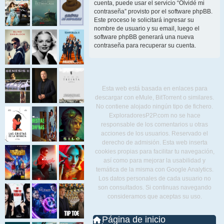
cuenta, puede usar el servicio “Olvidé mi
contraseña” provisto por el software phpBB.
Este proceso le solicitará ingresar su
nombre de usuario y su email, luego el
software phpBB generará una nueva
contraseña para recuperar su cuenta.
Esta web está basada en enlaces para
descargar con eMule, BitTorrent o similares.
No contiene alojado ningún tipo de fichero.
ExploradoresP2P.com no se hace
responsable de los comentarios u otras
acciones de los usuarios. Reservado el
derecho de admisión. Esta web inserta
cookies propias para facilitar tu navegación,
así como para mejorar la usabilidad y
temática de la misma con Google Analytics.
Los datos personales de cada usuario no
son consultados. Si continuas navegando
consideramos que aceptas su uso.
Página de inicio