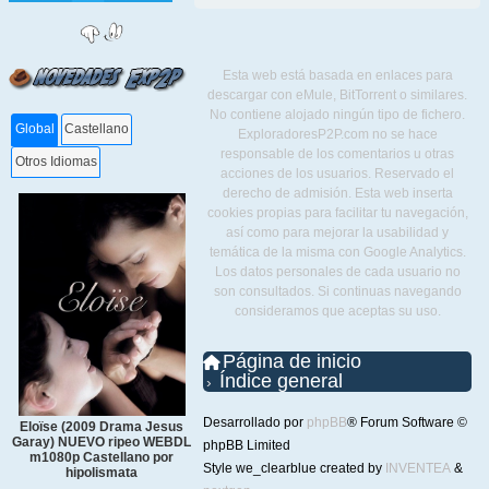
Esta web está basada en enlaces para
descargar con eMule, BitTorrent o similares.
No contiene alojado ningún tipo de fichero.
Global
Castellano
ExploradoresP2P.com no se hace
responsable de los comentarios u otras
Otros Idiomas
acciones de los usuarios. Reservado el
derecho de admisión. Esta web inserta
cookies propias para facilitar tu navegación,
así como para mejorar la usabilidad y
temática de la misma con Google Analytics.
Los datos personales de cada usuario no
son consultados. Si continuas navegando
consideramos que aceptas su uso.
Página de inicio
Índice general
Desarrollado por
phpBB
® Forum Software ©
Eloïse (2009 Drama Jesus
Garay) NUEVO ripeo WEBDL
phpBB Limited
m1080p Castellano por
Style we_clearblue created by
INVENTEA
&
hipolismata