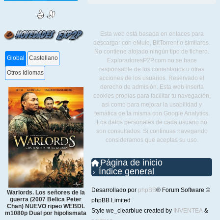
Esta web está basada en enlaces para
descargar con eMule, BitTorrent o similares.
No contiene alojado ningún tipo de fichero.
Global
Castellano
ExploradoresP2P.com no se hace
responsable de los comentarios u otras
Otros Idiomas
acciones de los usuarios. Reservado el
derecho de admisión. Esta web inserta
cookies propias para facilitar tu navegación,
así como para mejorar la usabilidad y
temática de la misma con Google Analytics.
Los datos personales de cada usuario no
son consultados. Si continuas navegando
consideramos que aceptas su uso.
Página de inicio
Índice general
Desarrollado por
phpBB
® Forum Software ©
Warlords. Los señores de la
guerra (2007 Belica Peter
phpBB Limited
Chan) NUEVO ripeo WEBDL
Style we_clearblue created by
INVENTEA
&
m1080p Dual por hipolismata