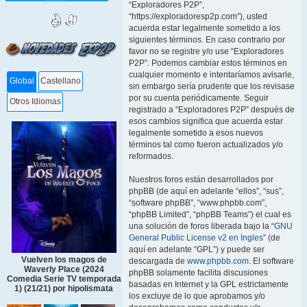
“Exploradores P2P”,
“https://exploradoresp2p.com”), usted
acuerda estar legalmente sometido a los
siguientes términos. En caso contrario por
favor no se registre y/o use “Exploradores
P2P”. Podemos cambiar estos términos en
cualquier momento e intentaríamos avisarle,
Global
Castellano
sin embargo sería prudente que los revisase
por su cuenta periódicamente. Seguir
Otros Idiomas
registrado a “Exploradores P2P” después de
esos cambios significa que acuerda estar
legalmente sometido a esos nuevos
términos tal como fueron actualizados y/o
reformados.
Nuestros foros están desarrollados por
phpBB (de aquí en adelante “ellos”, “sus”,
“software phpBB”, “www.phpbb.com”,
“phpBB Limited”, “phpBB Teams”) el cual es
una solución de foros liberada bajo la “
GNU
General Public License v2 en Ingles
” (de
aquí en adelante “GPL”) y puede ser
Vuelven los magos de
descargada de
www.phpbb.com
. El software
Waverly Place (2024
phpBB solamente facilita discusiones
Comedia Serie TV temporada
basadas en Internet y la GPL estrictamente
1) (21/21) por hipolismata
los excluye de lo que aprobamos y/o