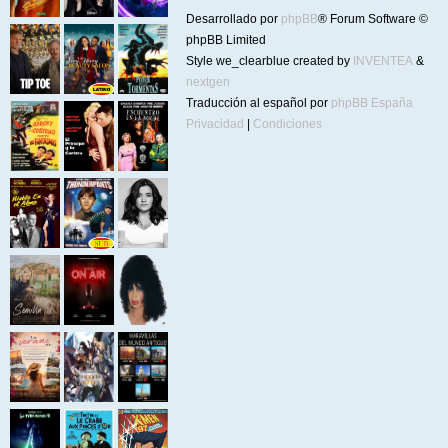
Desarrollado por
phpBB
® Forum Software ©
phpBB Limited
Style we_clearblue created by
INVENTEA
&
nextgen
Traducción al español por
phpBB España
Privacidad
|
Condiciones