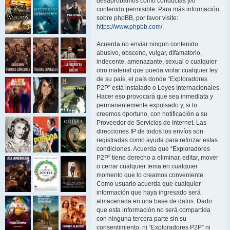
desaprobamos como conductas y/o
contenido permisible. Para más información
sobre phpBB, por favor visite:
https://www.phpbb.com/
.
Acuerda no enviar ningun contenido
abusivo, obsceno, vulgar, difamatorio,
indecente, amenazante, sexual o cualquier
otro material que pueda violar cualquier ley
de su país, el país donde “Exploradores
P2P” está instalado o Leyes Internacionales.
Hacer eso provocará que sea inmediata y
permanentemente expulsado y, si lo
creemos oportuno, con notificación a su
Proveedor de Servicios de Internet. Las
direcciones IP de todos los envíos son
registradas como ayuda para reforzar estas
condiciones. Acuerda que “Exploradores
P2P” tiene derecho a eliminar, editar, mover
o cerrar cualquier tema en cualquier
momento que lo creamos conveniente.
Como usuario acuerda que cualquier
información que haya ingresado será
almacenada en una base de datos. Dado
que esta información no será compartida
con ninguna tercera parte sin su
consentimiento, ni “Exploradores P2P” ni