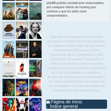
phpBB podrán considerarse responsables
por cualquier intento de hacking que
conlleve a que los datos sean
comprometidos.
Esta web está basada en enlaces para
descargar con eMule, BitTorrent o similares.
No contiene alojado ningún tipo de fichero.
ExploradoresP2P.com no se hace
responsable de los comentarios u otras
acciones de los usuarios. Reservado el
derecho de admisión. Esta web inserta
cookies propias para facilitar tu navegación,
así como para mejorar la usabilidad y
temática de la misma con Google Analytics.
Los datos personales de cada usuario no
son consultados. Si continuas navegando
consideramos que aceptas su uso.
Página de inicio
Índice general