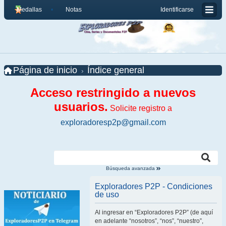
Medallas
Notas
Identificarse
Página de inicio
Índice general
Acceso restringido a nuevos
usuarios.
Solicite registro a
exploradoresp2p@gmail.com
Búsqueda avanzada
Exploradores P2P - Condiciones
de uso
Al ingresar en “Exploradores P2P” (de aquí
en adelante “nosotros”, “nos”, “nuestro”,