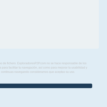
ipo de fichero. ExploradoresP2P.com no se hace responsable de los
para facilitar tu navegación, así como para mejorar la usabilidad y
Si continuas navegando consideramos que aceptas su uso.