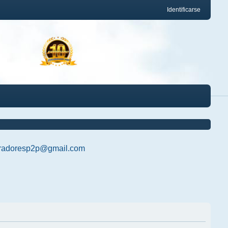
Identificarse
radoresp2p@gmail.com