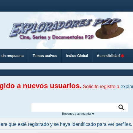
sin respuesta
Temas activos
Indice Global
Accesibilidad
ngido a nuevos usuarios.
Solicite registro a
explo
Búsqueda avanzada
iere que esté registrado y se haya identificado para ver perfiles.