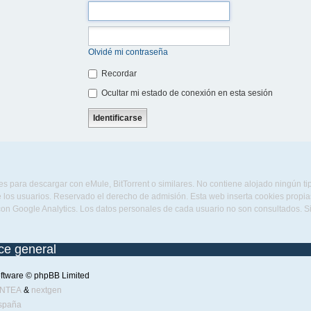
Olvidé mi contraseña
Recordar
Ocultar mi estado de conexión en esta sesión
s para descargar con eMule, BitTorrent o similares. No contiene alojado ningún t
 los usuarios. Reservado el derecho de admisión. Esta web inserta cookies propias 
con Google Analytics. Los datos personales de cada usuario no son consultados. 
ice general
ftware © phpBB Limited
ENTEA
&
nextgen
spaña