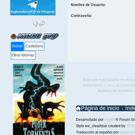
Nombre de Usuario:
Contraseña:
Global
Castellano
Otros Idiomas
Esta web está basada en enlace
comentarios u otras acciones de
temática de la misma 
Página de inicio
Índ
Desarrollado por
phpBB
® Forum So
Style we_clearblue created by
INV
Traducción al español por
phpBB E