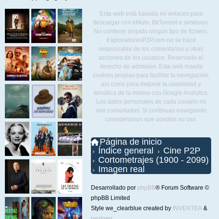
Esta web está basada en enlaces para
descargar con eMule, BitTorrent o similares.
No contiene alojado ningún tipo de fichero.
ExploradoresP2P.com no se hace
responsable de los comentarios u otras
acciones de los usuarios. Reservado el
derecho de admisión. Esta web inserta
cookies propias para facilitar tu navegación,
así como para mejorar la usabilidad y
temática de la misma con Google Analytics.
Los datos personales de cada usuario no
son consultados. Si continuas navegando
consideramos que aceptas su uso.
Página de inicio
Índice general
Cine P2P
Cortometrajes (1900 - 2099)
Imagen real
Desarrollado por
phpBB
® Forum Software ©
phpBB Limited
Style we_clearblue created by
INVENTEA
&
nextgen