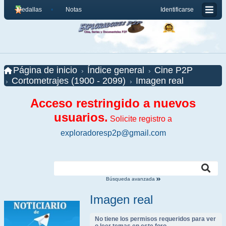
Medallas
Notas
Identificarse
Página de inicio
Índice general
Cine P2P
Cortometrajes (1900 - 2099)
Imagen real
Acceso restringido a nuevos
usuarios.
Solicite registro a
exploradoresp2p@gmail.com
Búsqueda avanzada
Imagen real
No tiene los permisos requeridos para ver