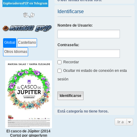
o leer temas en este foro.
Identificarse
Nombre de Usuario:
Global
Castellano
Contraseña:
Otros Idiomas
Recordar
Ocultar mi estado de conexión en esta
sesión
Está categoría no tiene foros.
Ir a
El casco de Júpiter (2014
Corto) por gingerlynn