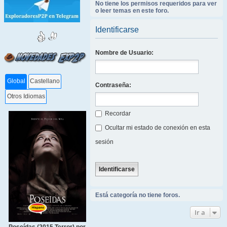
No tiene los permisos requeridos para ver
o leer temas en este foro.
Identificarse
Nombre de Usuario:
Global
Castellano
Contraseña:
Otros Idiomas
Recordar
Ocultar mi estado de conexión en esta
sesión
Está categoría no tiene foros.
Ir a
Poseídas (2015 Terror) por