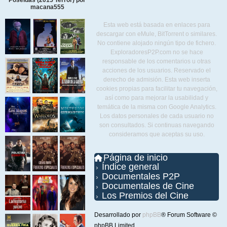
macana555
Esta web está basada en enlaces para
descargar con eMule, BitTorrent o similares.
No contiene alojado ningún tipo de fichero.
ExploradoresP2P.com no se hace
responsable de los comentarios u otras
acciones de los usuarios. Reservado el
derecho de admisión. Esta web inserta
cookies propias para facilitar tu navegación,
así como para mejorar la usabilidad y
temática de la misma con Google Analytics.
Los datos personales de cada usuario no
son consultados. Si continuas navegando
consideramos que aceptas su uso.
Página de inicio
Índice general
Documentales P2P
Documentales de Cine
Los Premios del Cine
Desarrollado por
phpBB
® Forum Software ©
phpBB Limited