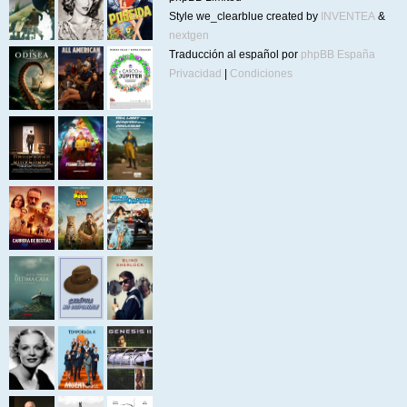
Style we_clearblue created by
INVENTEA
&
nextgen
Traducción al español por
phpBB España
Privacidad
|
Condiciones